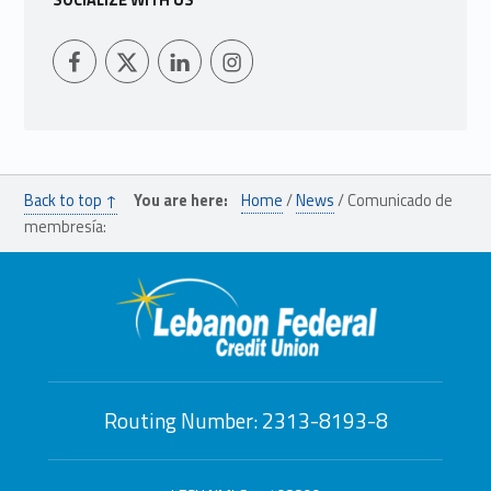
SOCIALIZE WITH US
LFCU on Facebook
LFCU on Twitter
LFCU on Instagram
LFCU on Linked In
Back to top ↑
You are here:
Home
/
News
/
Comunicado de
membresía:
Routing Number: 2313-8193-8