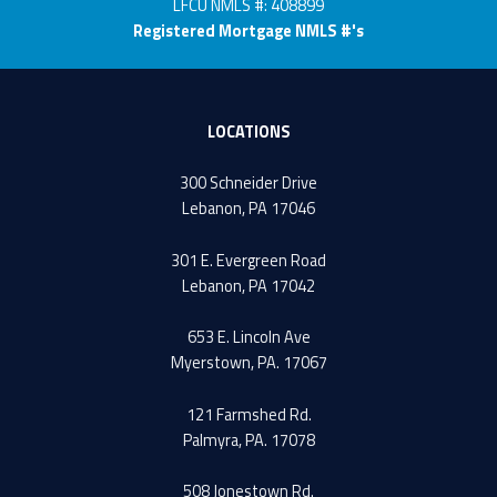
LFCU NMLS #: 408899
Registered Mortgage NMLS #'s
LOCATIONS
300 Schneider Drive
Lebanon, PA 17046
301 E. Evergreen Road
Lebanon, PA 17042
653 E. Lincoln Ave
Myerstown, PA. 17067
121 Farmshed Rd.
Palmyra, PA. 17078
508 Jonestown Rd.